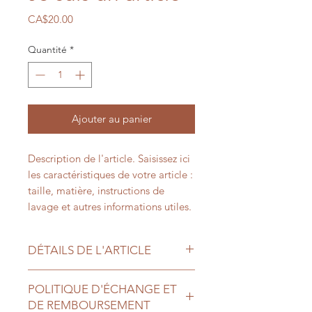
Prix
CA$20.00
Quantité
*
Ajouter au panier
Description de l'article. Saisissez ici
les caractéristiques de votre article :
taille, matière, instructions de
lavage et autres informations utiles.
DÉTAILS DE L'ARTICLE
Détails de l'article. Saisissez ici les
POLITIQUE D'ÉCHANGE ET
caractéristiques de l'article : taille,
DE REMBOURSEMENT
matière et autres détails utiles. Vous