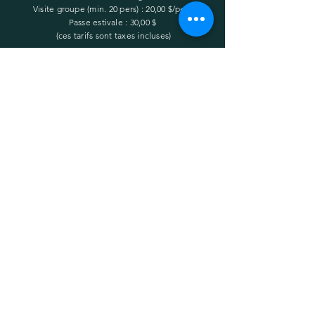
Visite groupe (min. 20 pers) : 20,00 $/pers
Passe estivale : 30,00 $
(ces tarifs sont taxes incluses)
COORDONNÉES
(418) 428-3848
lesjardinsdevosreves@hotmail.com
© 2022 Jardins de vos rêves à visiter par Philippe ROYER