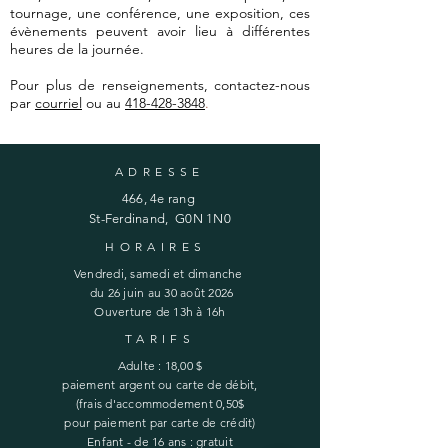
tournage, une conférence, une exposition, ces
évènements peuvent avoir lieu à différentes
heures de la journée.
Pour plus de renseignements, contactez-nous
par
cou
rriel
ou au
418-428-3848
.
ADRESSE
466, 4e rang
St-Ferdinand, G0N 1N0
HORAIRES
Vendredi, samedi et dimanche
du 26 juin au 30 août 2026
​​Ouverture de 13h à 16h
TARIFS
Adulte : 18,00 $
paiement argent ou
carte
de débit,
(frais
d'accommodement 0,50$
pour paiement par carte de crédit
)
Enfant - de 16 ans : gratuit