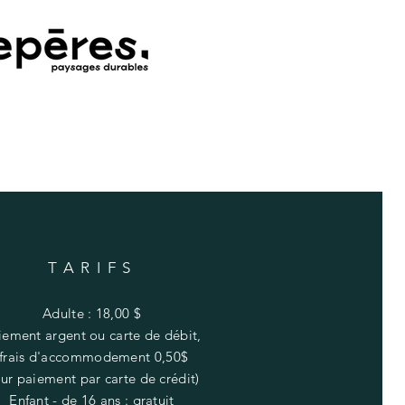
TARIFS
Adulte : 18,00 $
iement argent ou
carte
de débit,
(frais
d'accommodement 0,50$
ur paiement par carte de crédit
)
Enfant - de 16 ans : gratuit