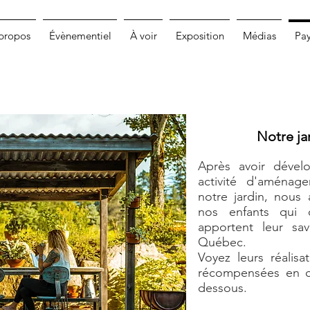
propos
Évènementiel
À voir
Exposition
Médias
Pa
Notre ja
Après avoir dével
activité d'aménag
notre jardin, nous 
nos enfants qui 
apportent leur sav
Québec
.
Voyez leurs réalisa
récompensées en cl
dessous
.