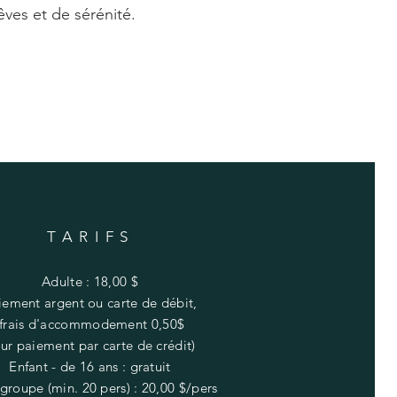
êves et de sérénité.
TARIFS
Adulte : 18,00 $
iement argent ou
carte
de débit,
(frais
d'accommodement 0,50$
ur paiement par carte de crédit
)
Enfant - de 16 ans : gratuit
 groupe (min. 20 pers) : 20,00 $/pers