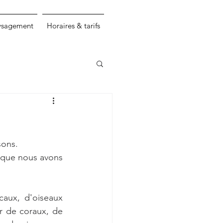
ysagement
Horaires & tarifs
sons.
s que nous avons 
aux, d'oiseaux 
 de coraux, de 