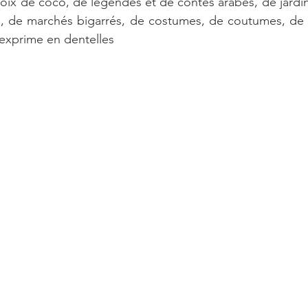
noix de coco, de légendes et de contes arabes, de jardins
s, de marchés bigarrés, de costumes, de coutumes, de r
'exprime en dentelles
.