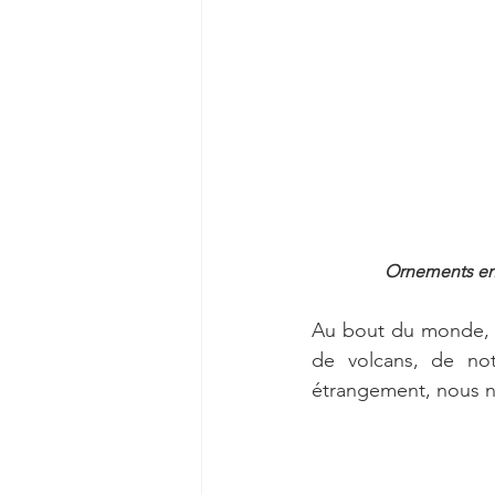
Ornements en
Au bout du monde, d
de volcans, de not
étrangement, nous no