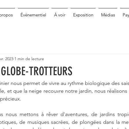
propos
Évènementiel
À voir
Exposition
Médias
Pa
vr. 2023
1 min de lecture
 GLOBE-TROTTEURS
inier nous permet de vivre au rythme biologique des sai
lle, et que la neige recouvre notre jardin, nous réalison
précieux.
s nous mettons à rêver d'aventures, de jardins tropic
xotiques, de musiques sacrées, de plongées dans la mer