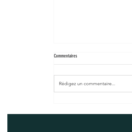
Commentaires
Rédigez un commentaire...
DES PLANTES ENDÉMIQUES DU MEXIQUE
AUX VERTUS SURPRENANTES